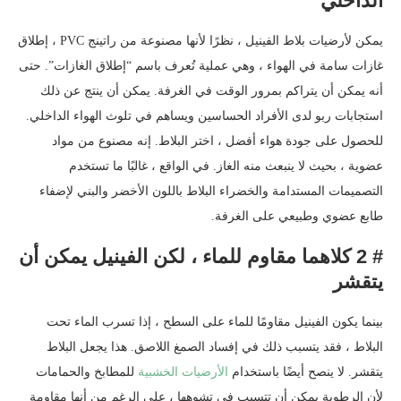
الداخلي
يمكن لأرضيات بلاط الفينيل ، نظرًا لأنها مصنوعة من راتينج PVC ، إطلاق
غازات سامة في الهواء ، وهي عملية تُعرف باسم “إطلاق الغازات”. حتى
أنه يمكن أن يتراكم بمرور الوقت في الغرفة. يمكن أن ينتج عن ذلك
استجابات ربو لدى الأفراد الحساسين ويساهم في تلوث الهواء الداخلي.
للحصول على جودة هواء أفضل ، اختر البلاط. إنه مصنوع من مواد
عضوية ، بحيث لا ينبعث منه الغاز. في الواقع ، غالبًا ما تستخدم
التصميمات المستدامة والخضراء البلاط باللون الأخضر والبني لإضفاء
طابع عضوي وطبيعي على الغرفة.
# 2 كلاهما مقاوم للماء ، لكن الفينيل يمكن أن
يتقشر
بينما يكون الفينيل مقاومًا للماء على السطح ، إذا تسرب الماء تحت
البلاط ، فقد يتسبب ذلك في إفساد الصمغ اللاصق. هذا يجعل البلاط
يتقشر. لا ينصح أيضًا باستخدام
الأرضيات الخشبية
للمطابخ والحمامات
لأن الرطوبة يمكن أن تتسبب في تشوهها ، على الرغم من أنها مقاومة