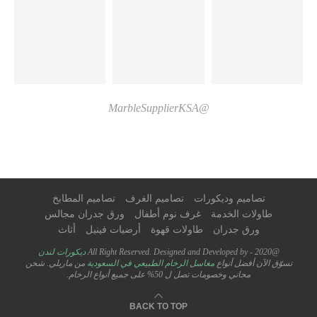
@MarbleSupplierKSA
تصاميم وديكورات
تصاميم الغرف
تصاميم المطابخ
طاولات الخدمة
غرف نوم أطفال
ورق جدران مجالس
ورق جدران
طاولات قهوة
أرضيات فينيل
أثاث
@2020 - All Right Reserved. Designed and Developed by
ديكورات لندن
تسوّق الآن أفضل أنواع
مغاسل الرخام الطبيعي في السعودية
من ماربلي. شحن
مجاني وخصومات تصل ل 50% على جميع أنواع الرخام.
BACK TO TOP