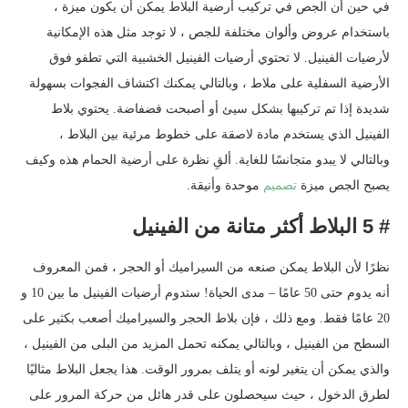
في حين أن الجص في تركيب أرضية البلاط يمكن أن يكون ميزة ،
باستخدام عروض وألوان مختلفة للجص ، لا توجد مثل هذه الإمكانية
لأرضيات الفينيل. لا تحتوي أرضيات الفينيل الخشبية التي تطفو فوق
الأرضية السفلية على ملاط ​​، وبالتالي يمكنك اكتشاف الفجوات بسهولة
شديدة إذا تم تركيبها بشكل سيئ أو أصبحت فضفاضة. يحتوي بلاط
الفينيل الذي يستخدم مادة لاصقة على خطوط مرئية بين البلاط ،
وبالتالي لا يبدو متجانسًا للغاية. ألقِ نظرة على أرضية الحمام هذه وكيف
يصبح الجص ميزة
تصميم
موحدة وأنيقة.
# 5 البلاط أكثر متانة من الفينيل
نظرًا لأن البلاط يمكن صنعه من السيراميك أو الحجر ، فمن المعروف
أنه يدوم حتى 50 عامًا – مدى الحياة! ستدوم أرضيات الفينيل ما بين 10 و
20 عامًا فقط. ومع ذلك ، فإن بلاط الحجر والسيراميك أصعب بكثير على
السطح من الفينيل ، وبالتالي يمكنه تحمل المزيد من البلى من الفينيل ،
والذي يمكن أن يتغير لونه أو يتلف بمرور الوقت. هذا يجعل البلاط مثاليًا
لطرق الدخول ، حيث سيحصلون على قدر هائل من حركة المرور على