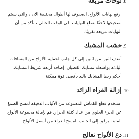
لوحات مربعة
ارفع نهايات الألواح. الصفوف لها أطوال مختلفة الآن ، والتي سيتم
تصحيحها لاحقًا بقطع النهايات. في الوقت الحالي ، تأكد من أن
النهايات مربعة تقريبًا.
خشب المشبك
أضف اثنين من اثنين إلى كل جانب لحماية الألواح من المسافات
البادئة بواسطة مشابك القضبان. إضافة أربعة شريط المشابك.
أحكم ربط المشابك باليد بأقصى قوة ممكنة.
إزالة الغراء الزائد
استخدم قطع القماش المصنوعة من الألياف الدقيقة لمسح الصمغ
عن الجزء العلوي من عداد كتلة الجزار. قم بإمالة مجموعة الألواح
المثبتة برفق إلى الجانب. امسح الغراء من أسفل الألواح.
دع الألواح تعالج