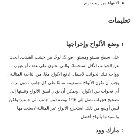
الانتهاء من زيت تونغ
تعليمات
وضع الألواح وإخراجها
على سطح مستوٍ ومستوٍ ، ضع 15 لوحًا من خشب القيقب. ابحث
عن الجوانب الأقل استحسانًا والتي تحتوي على عقدة أو عيوب
وواجه تلك الجوانب لأسفل. ادفع الألواح معًا. من الناحية المثالية ،
يجب أن تكون الألواح مستقيمة تمامًا على كل جانب ، دون ترك
أي فجوات بين الألواح ، ويمكن أن يؤدي لصق الألواح وتثبيتها إلى
تصحيح فجوات تصل إلى 1/16 بوصة (من جانب إلى جانب) ولكن
ليس أوسع من ذلك. استخرج الألواح غير المثالية لاستخدامها
واستبدلها بألواح أفضل.
مارك وود