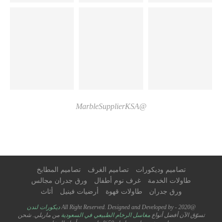
@MarbleSupplierKSA
تصاميم وديكورات
تصاميم الغرف
تصاميم المطابخ
طاولات الخدمة
غرف نوم أطفال
ورق جدران مجالس
ورق جدران
طاولات قهوة
أرضيات فينيل
أثاث
@2020 - All Right Reserved. Designed and Developed by
ديكورات لندن
تسوّق الآن أفضل أنواع
مغاسل الرخام الطبيعي في السعودية
من ماربلي. شحن