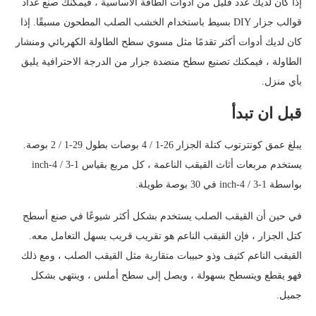
إذا كان لديك عدد قليل من أدوات الطاقة الأساسية ، فيمكنك صنع عداد
قوالب جزار DIY بسيط باستخدام الخشب الصلب المطحون مسبقًا. إذا
كان لديك أدوات أكثر تقدمًا مثل مسوي سطح الطاولة الكهربائي ومنشار
الطاولة ، فيمكنك تصنيع سطح منضدة جزار من الدرجة الاحترافية يليق
بأي منزل.
قبل ان تبدأ
يبلغ عمق كونترتوب كتلة الجزار 26-1 / 4 بوصات بطول 29-1 / 2 بوصة.
يستخدم مربعات أثاث القيقب الناعمة ، كل مربع بقياس 1-3 / 4-inch
بواسطة 1-3 / 4-inch في 30 بوصة طويلة.
في حين أن القيقب الصلب يستخدم بشكل أكثر شيوعًا في صنع أسطح
كتل الجزار ، فإن القيقب الناعم هو تقريب قريب يسهل التعامل معه.
القيقب الناعم كثيف وذو حبيبات متقاربة مثل القيقب الصلب ، ومع ذلك
فهو يقطع ويتسطح بسهولة ، ويصل إلى سطح أملس ، وينتهي بشكل
جميل.