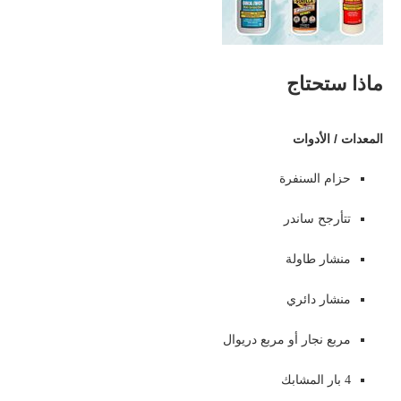
ماذا ستحتاج
المعدات / الأدوات
حزام السنفرة
تتأرجح ساندر
منشار طاولة
منشار دائري
مربع نجار أو مربع دريوال
4 بار المشابك