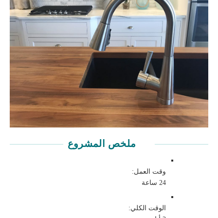
إزالة الغراء الزائد
دع الألواح تعالج
إزالة المشابك
وضع علامة على نهايات كونترتوب
قطع نهايات كونترتوب
إنهاء قمة كونترتوب
إنهاء كونترتوب
ملخص المشروع
كيفية صنع كونترتوب جزار بلوك متقدم
المواد
وقت العمل:
24 ساعة
أدوات
الوقت الكلي: