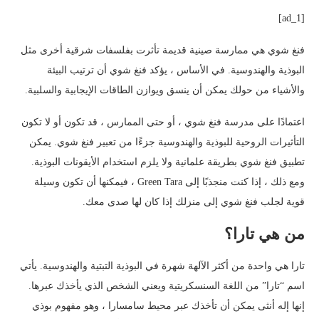
[ad_1]
فنغ شوي هي ممارسة صينية قديمة تأثرت بفلسفات شرقية أخرى مثل
البوذية والهندوسية. في الأساس ، يؤكد فنغ شوي أن ترتيب البيئة
والأشياء من حولك يمكن أن ينسق ويوازن الطاقات الإيجابية والسلبية.
اعتمادًا على مدرسة فنغ شوي ، أو حتى الممارس ، قد تكون أو لا تكون
التأثيرات الروحية للبوذية والهندوسية جزءًا من تعبير فنغ شوي. يمكن
تطبيق فنغ شوي بطريقة علمانية ولا يلزم استخدام الأيقونات البوذية.
ومع ذلك ، إذا كنت منجذبًا إلى Green Tara ، فيمكنها أن تكون وسيلة
قوية لجلب فنغ شوي إلى منزلك إذا كان لها صدى معك.
من هي تارا؟
تارا هي واحدة من أكثر الآلهة شهرة في البوذية التبتية والهندوسية. يأتي
اسم “تارا” من اللغة السنسكريتية ويعني الشخص الذي يأخذك عبرها.
إنها إله أنثى يمكن أن تأخذك عبر محيط سامسارا ، وهو مفهوم بوذي