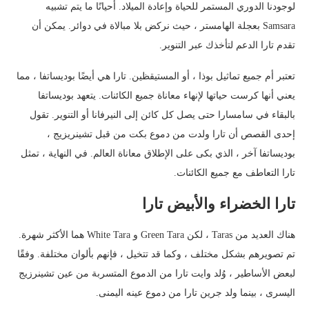
لوجودنا الدوري المستمر للحياة وإعادة الميلاد. أحيانًا ما يتم تشبيه
Samsara بعجلة الهامستر ، حيث نركض بلا مبالاة في دوائر. يمكن أن
تقدم تارا الدعم لتأخذك عبر التنوير.
تعتبر أم جميع تماثيل بوذا ، أو المستيقظين. تارا هي أيضًا بوديساتفا ، مما
يعني أنها كرست حياتها لإنهاء معاناة جميع الكائنات. يتعهد بوديساتفا
بالبقاء في سامسارا حتى يصل كل كائن إلى النيرفانا أو التنوير. تقول
إحدى القصص أن تارا ولدت من دموع بكت من قبل تشينريزيج ،
بوديساتفا آخر ، الذي بكى على الإطلاق معاناة العالم. في النهاية ، تمثل
تارا التعاطف مع جميع الكائنات.
تارا الخضراء والأبيض تارا
هناك العديد من Taras ، لكن Green Tara و White Tara هما الأكثر شهرة.
تم تصويرهم بشكل مختلف ، وكما قد تتخيل ، فإنهم بألوان مختلفة. وفقًا
لبعض الأساطير ، وُلد وايت تارا من الدموع المتسربة من عين تشينرزيج
اليسرى ، بينما ولد جرين تارا من دموع عينه اليمنى.