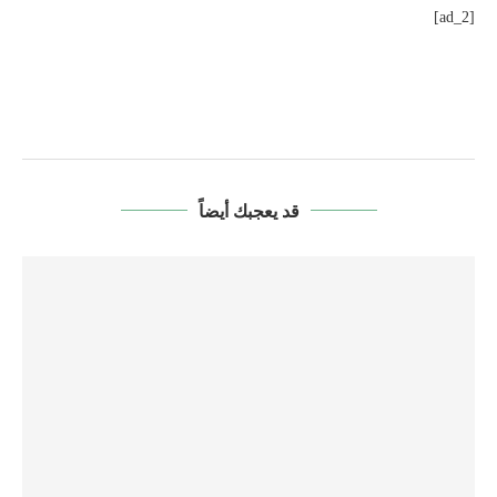
[ad_2]
قد يعجبك أيضاً