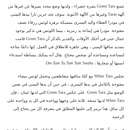
تتمتع Green Tara بشرة خضراء ، ولديها وضع محدد يميزها عن غيرها من
آلهة Taras وغيرها من الآلهة الأنثوية. سوف تجد جرين تارا بيدها اليمنى
في مودرا العطاء واليد اليسرى ممسكة بزهرة لوتس زرقاء نصف
مفتوحة. مودرا هي إيماءة يد رمزية ، بينما اللوتس هي تذكير بوجود
جمال حتى في أحلك الأوقات. والجدير بالذكر أن Green Tara قامت
بتمديد ساقها اليمنى ، وهي جاهزة للانطلاق في العمل. إنها دائمًا متاحة
لمساعدة ومساعدة أي شخص محتاج. يقال أنه يمكنك ببساطة استدعاء
اسمها أو شعارها ،
Om Tare Tu Tare Ture Swaha.
تجلس White Tara مع كلتا ساقيها متقاطعتين وتحمل لوتس بيضاء
مفتوحة بالكامل في يدها اليسرى ، في حين أن يدها اليمنى في نفس
الوضع مثل Green Tara. على عكس Green Tara التي لديها عينان ، فإن
White Tara لديها سبعة: ثلاثة على وجهها وواحدة في كل يد وواحدة على
كل ساق. هذا يرمز إلى علمها المطلق في معرفة كل من يحتاج إلى
الرحمة.
في حين أن كلا الشكلين من تارا ينبعان من التعاطف اللامتناهي مع جميع