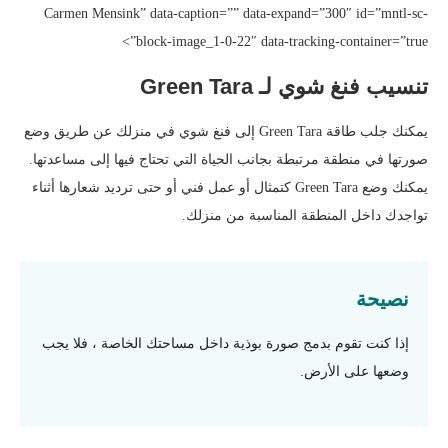
Carmen Mensink” data-caption=”” data-expand=”300″ id=”mntl-sc-
block-image_1-0-22″ data-tracking-container=”true”>
تنسيب فنغ شوي لـ Green Tara
يمكنك جلب طاقة Green Tara إلى فنغ شوي في منزلك عن طريق وضع
صورتها في منطقة مرتبطة بجانب الحياة التي تحتاج فيها إلى مساعدتها.
يمكنك وضع Green Tara كتمثال أو عمل فني أو حتى ترديد شعارها أثناء
تواجدك داخل المنطقة المناسبة من منزلك.
نصيحة
إذا كنت تقوم بدمج صورة بوذية داخل مساحتك الخاصة ، فلا يجب
وضعها على الأرض.