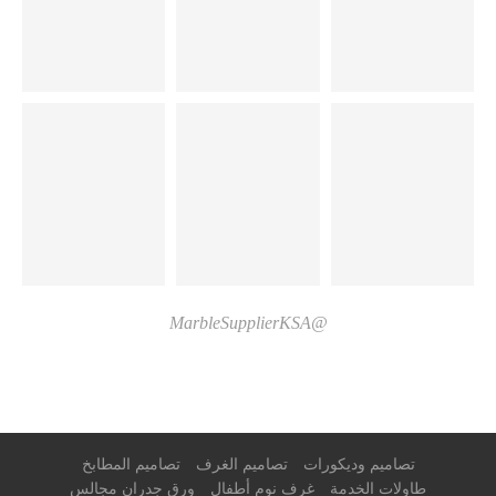
@MarbleSupplierKSA
تصاميم وديكورات
تصاميم الغرف
تصاميم المطابخ
طاولات الخدمة
غرف نوم أطفال
ورق جدران مجالس