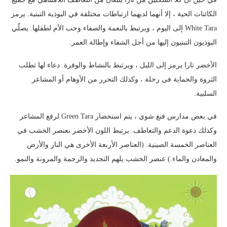
الكائنات الحية ، إلا أنهما لديهما ارتباطات مختلفة في البوذية التبتية. يرمز
White Tara إلى اليوم ، ويرتبط بالنعمة والصفاء وحب الأم لطفلها. يصلّي
البوذيون التبتيون إليها من أجل الشفاء وإطالة العمر.
الأخضر تارا يرمز إلى الليل ، ويرتبط بالنشاط والوفرة. دعاء لها تطلب
الثروة والحماية في رحلة ، وكذلك التحرر من الأوهام أو المشاعر
السلبية.
في بعض مدارس فنغ شوي ، يتم استحضار Green Tara لرفع المشاعر
وكذلك دعوة الدعم والتعاطف. يرتبط اللون الأخضر بعنصر الخشب في
العناصر الخمسة الصينية. (العناصر الأربعة الأخرى هي النار والأرض
والمعادن والماء.) عنصر الخشب يلهم التجديد والرحمة والمرونة والنمو.