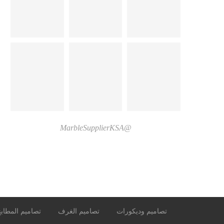
@MarbleSupplierKSA
تصاميم وديكورات
تصاميم الغرف
تصاميم المطاب