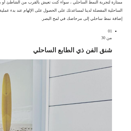
أضف أسلوب بوهو الذوق
الساحلية المفضلة لدينا لمساعدتك على الحصول على الإلهام عند بدء عملية
نمط مع الخضرة
إضافة نمط ساحلي إلى مرحاضك في لمح البصر.
كون لطيف
01
أبقيها بسيطة
من 30
جرب مناشف جديدة
شنق الفن ذي الطابع الساحلي
تثبيت خلفيات غريب الاطوار
أضف “بوب بيب”
أو كن أكثر دقة
جرب استخدام حائط مميز
مزج وو صل
احصل على كرسي
انظر إلى الطبيعة