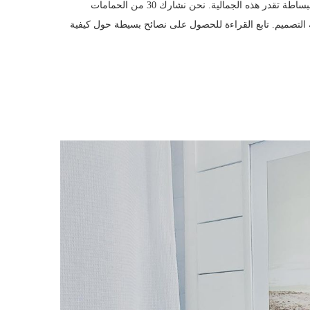
ممتازة لتجربة النمط الساحلي ، سواء كنت تعيش بالقرب من الشاطئ أو ببساطة تقدر هذه الجمالية. نحن نشارك 30 من الحمامات
 التصميم. تابع القراءة للحصول على نصائح بسيطة حول كيفية