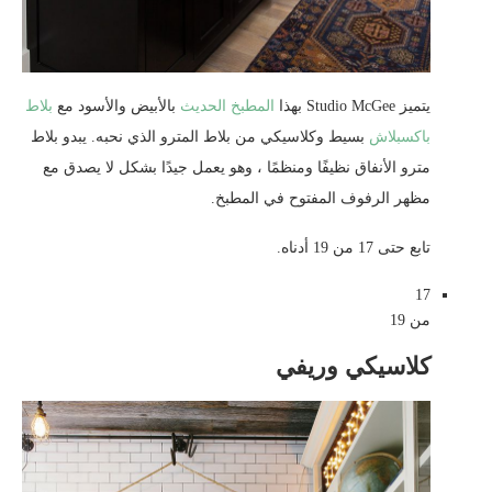
يتميز Studio McGee بهذا
المطبخ الحديث
بالأبيض والأسود مع
بلاط
باكسبلاش
بسيط وكلاسيكي من بلاط المترو الذي نحبه. يبدو بلاط
مترو الأنفاق نظيفًا ومنظمًا ، وهو يعمل جيدًا بشكل لا يصدق مع
مظهر الرفوف المفتوح في المطبخ.
تابع حتى 17 من 19 أدناه.
17
من 19
كلاسيكي وريفي