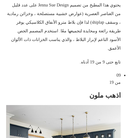
يحتوي هذا المطبخ من تصميم Jenna Sue Design على عدد قليل
من العناصر العصرية (عوارض خشبية مستصلحة ، وخزائن رمادية
، وسقف shiplap) لذا فإن بلاط مترو الأنفاق الكلاسيكي يوفر
طريقة رائعة ومحايدة لتجميعها معًا. استخدم المصمم الجص
الأسود الناعم لإبراز البلاط ، والذي يناسب الخزانات ذات الألوان
الأعمق.
تابع حتى 9 من 19 أدناه.
09
من 19
اذهب ملون