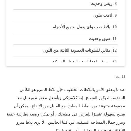
ريفي وحديث
اذهب ملون
بلاط صب واي يعمل بجميع الأحجام
ضيق وحديث
مثالي للملوثات العضوية الثابتة من اللون
ضع في اعتبارك نمط عظم السمكة
بلاط مترو الانفاق يعمل في المطابخ الصغيرة ، أيضا
[ad_1]
جذابة ومذهلة
عندما يتعلق الأمر بالبلاطات الخلفية ، فإن بلاط المترو هو الكأس
افتح الخزائن
المقدسة لديكور المطبخ. إنه كلاسيكي وبأسعار معقولة ويعمل مع
مجموعة متنوعة من أنماط المطبخ. مع القليل من الإبداع ، يمكن أن
كلاسيكي وريفي
يصبح بسهولة عنصرًا للعرض في مطبخك ، أو يمكن وضعه بطريقة خفية
جرب حافة مشطوفة
وتبرز جمال المساحة المتبقية. في كلتا الحالتين ، لا نرى بلاط مترو
الأنفاق يخرج عن النمط في أي وقت قريبًا.