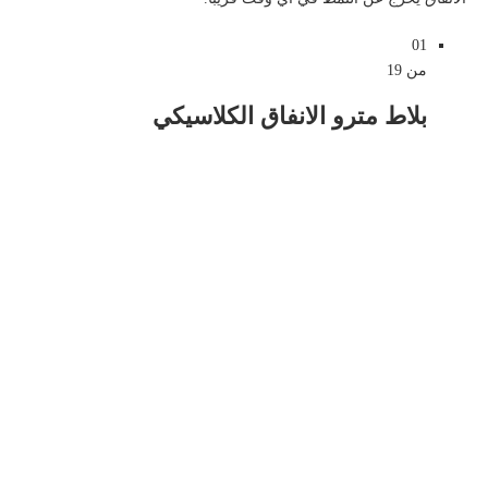
عظم متعرج مذهل
01
من 19
بلاط مترو الانفاق الكلاسيكي