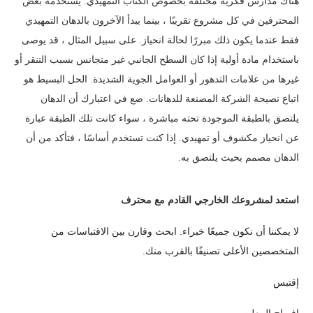
هناك مدارس فكرية مختلفة بخصوص الكتاب التمهيدي. يستخدمه بعض
المحترفين في كل مشروع تقريبًا ، بينما يبدأ الآخرون بالدهان التمهيدي
فقط عندما يكون ذلك مبررًا لحالة انحياز. على سبيل المثال ، قد يوصى
باستخدام مادة أولية إذا كان السطح الجانبي غير متجانس بسبب التنقر أو
غيرها من علامات التدهور أو العوامل الجوية الشديدة. الحل البسيط هو
اتباع نصيحة الشركة المصنعة للدهانات. ضع في اعتبارك أن الدهان
يلتصق بالطبقة الموجودة تحته مباشرة ، سواء كانت تلك الطبقة عبارة
عن انحياز مكشوف أو تمهيدي. إذا كنت تستخدم أساسًا ، فتأكد من أن
الدهان مصمم بحيث يلتصق به.
استعد لمشروعك الخارجي القادم مع محترف
لا يمكننا أن نكون جميعًا خبراء. ابحث وقارن بين الاقتباسات من
المتخصصين الأعلى تصنيفًا بالقرب منك.
إقتبس