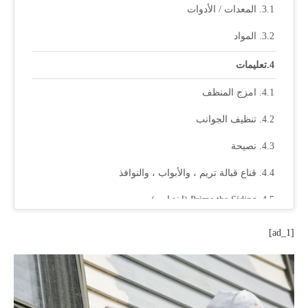
المعدات / الأدوات
المواد
تعليمات
امزج المنظف
تنظيف الجوانب
نصيحة
قناع قبالة تريم ، والأبواب ، والنوافذ
Prime the Siding (اختياري)
ضع الدهان
[ad_1]
نظف الموقع