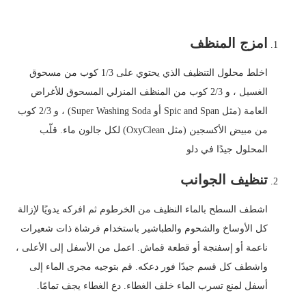
امزج المنظف
اخلط محلول التنظيف الذي يحتوي على 1/3 كوب من مسحوق
الغسيل ، و 2/3 كوب من المنظف المنزلي المسحوق للأغراض
العامة (مثل Spic and Span أو Super Washing Soda) ، و 2/3 كوب
من مبيض الأكسجين (مثل OxyClean) لكل جالون ماء. قلّب
المحلول جيدًا في دلو
تنظيف الجوانب
اشطف السطح بالماء النظيف من الخرطوم ثم افركه يدويًا لإزالة
كل الأوساخ والشحوم والطباشير باستخدام فرشاة ذات شعيرات
ناعمة أو إسفنجة أو قطعة قماش. اعمل من الأسفل إلى الأعلى ،
واشطف كل قسم جيدًا فور دعكه. قم بتوجيه مجرى الماء إلى
أسفل لمنع تسرب الماء خلف الغطاء. دع الغطاء يجف تمامًا.