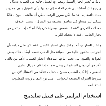
عادةً ما يُعتبر انحياز الفينيل ومصاريع الفينيل خالية من الصيانة نسبيًا ،
ويرجع ذلك أساسًا إلى عدم الحاجة إلى دهانها. يأتي الفينيل بلون ممزوج
بمادة دائمة إلى حد ما. لكن بمرور الوقت يمكن أن يتلاشى اللون ، غالبًا
بشكل غير متساوٍ في مناطق مختلفة من المنزل ، بسبب اختلاف
معدلات التعرض لأشعة الشمس. وسواء كان باهتًا أم لا ، إذا لم تكن من
يختار الجانب ، فقد لا يعجبك اللون.
والخبر السار هو أنه يمكنك دهان انحياز الفينيل. فقط كن على دراية بأن
الجوانب ستكون خالية من الصيانة مثل الدهان نفسه. أيضًا ، هناك بعض
القواعد والقيود التي يجب اتباعها عند دهان انحياز الفينيل. الأهم من ذلك ،
تأكد من أن دهان السطح لن يبطل ضمانه إذا كان لا يزال ساري
المفعول. إذا كان الضمان يسمح بالدهان ، فتأكد من الامتثال لأي من
شروط الشركة المصنعة للجوانب ، مثل نوع الدهان ولونه المطلوب
استخدامه.
استخدام البرايمر على فينيل سايدينج