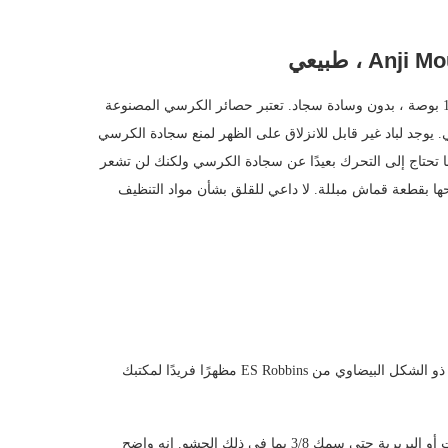
حصيرة كرسي Anji Mountain Bamboo مثالية للسجاد حتى سمك 1/4 بوصة ، بدون وسادة سجاد. تعتبر حصائر الكرسي المصنوعة
زلي. يوجد لباد غير قابل للانزلاق على الظهر لمنع سجادة الكرسي
ا تحتاج إلى التحرك بعيدًا عن سجادة الكرسي ولكنك لن تشعر
 بقطعة قماش مبللة. لا داعي للقلق بشأن مواد التنظيف
ليس عليك تحديد سجادة كرسي بيضاوية بعد الآن. يوفر هذا الكرسي ذو الشكل البيضاوي من ES Robbins مظهرًا فريدًا لمكتبك
تم تصميم سجادة الكرسي هذه للاستخدام على السجادة ذات الحلقات أو البربرية حتى سمك 3/8 بما في ذلك الحشو. إنه واضح