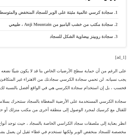
سجادة كرسي عالمية مثبتة على الوبر للسجاد المنخفض والمتوسط
سجادة مكتب من خشب البامبو من Anji Mountain ، طبيعي
سجادة روبينز بيضاوية الشكل للسجاد
[ad_1]
على الرغم من أن حماية سطح الأرضيات الخاص بنا قد لا يكون شيئًا نضعه في 
يجب نسيانه. لن تحمي سجادة الكرسي سجادتك من الاهتراء غير المتكاف
فحسب ، بل إن استخدام سجادة الكرسي هي في الواقع أفضل بالنسبة لك.
سجادة الكرسي المستخدمة على الأرضية المغطاة بالسجاد ستتحرك بسلاس
للقتال مع كرسيك لمجرد الوصول إلى منطقة أخرى من مكتب منزلك أو حت
انظر بعناية إلى ملصقات سجاد الكراسي الخاصة بالسجاد ، حيث توجد أنواع
مخصصة للسجاد منخفض الوبر ولكنها تستخدم في غطاء ثقيل لن يعمل بشك