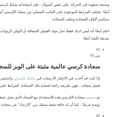
وستجد صعوبة في الحركة. على نفس المنوال ، فإن استخدام بساط كرسي 
أيضًا. تختلف المرابط الموجودة على الجانب السفلي من سجاد الكرسي أيض
ستكسر ألياف السجادة وتتلف السجادة.
اعلم أيضًا أنه ليس لديك فقط خيار مواد الفينيل الشفافة أو البولي كربو
صديقة للبيئة أيضًا.
01
من 03
سجادة كرسي عالمية مثبتة على الوبر للس
إذا كنت قد أخذت في الاعتبار الأرضيات في
مكتبك المنزلي
واستثمرت
فينيل شفاف ، فهي طريقة رائعة لحماية تلك السجادة. المرابط على
تم
تصميم
بوصة عرضًا ، كما أن له حافة شفة تمنعك من “الارتداد” عن سجادة ال
02