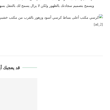
ويسمح بتصميم سجادتك بالظهور ولكن لا يزال يسمح لك بالتنقل بسه
[ad_2]
قد يعجبك أي