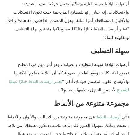
أرضيات البلاط متينة للغاية ويمكنها تحمل حركة السير الشديدة
والانسكابات. إنه خيار رائع للمطابخ المزدحمة حيث تكون الانسكابات
والأطباق المتساقطة أمرًا شائعًا. يقول المصمم الداخلي Kelly Wearstler:
“تعتبر أرضيات البلاط خيارًا مثاليًا للمطبخ لأنها متينة وسهلة التنظيف
ومقاومة للماء”.
سهلة التنظيف
أرضيات البلاط سهلة التنظيف والصيانة ، وهو أمر مهم في المطبخ.
تمسح الانسكابات وبقع الطعام بسهولة كما أن البلاط مقاوم للبكتيريا
والأوساخ. يقول المصمم جوناثان أدلر: “
تعتبر أرضيات البلاط خيارًا عمليًا
للمطبخ
لأنه من السهل تنظيفها وصيانتها”.
مجموعة متنوعة من الأنماط
تأتي
أرضيات البلاط
في مجموعة متنوعة من الأساليب والألوان والأنماط
، بحيث يمكنك بسهولة العثور على نمط يناسب ديكور مطبخك. من بلاط
السيراميك التقليدي إلى بلاط الزجاج والحجر الحديث ، ستجد شيئًا