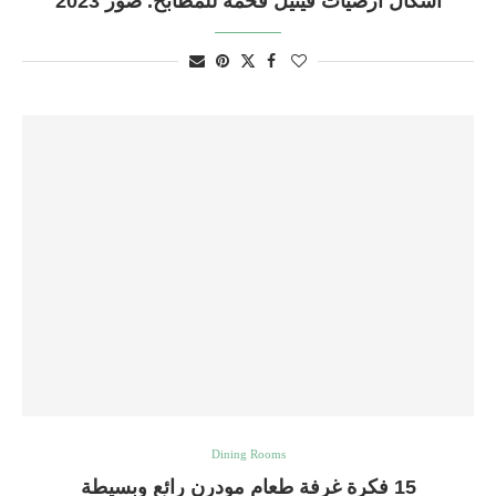
أشكال أرضيات فينيل فخمة للمطابخ. صور 2023
Dining Rooms
15 فكرة غرفة طعام مودرن رائع وبسيطة