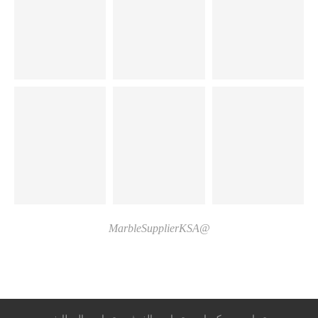
@MarbleSupplierKSA